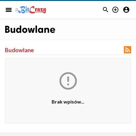



menu
Budowlane

Budowlane

Brak wpisów...