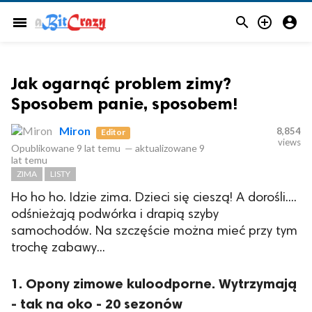



menu
Jak ogarnąć problem zimy?
Sposobem panie, sposobem!
Miron
8,854
Editor
views
Opublikowane
9 lat temu
—
aktualizowane
9
lat temu
ZIMA
LISTY
Ho ho ho. Idzie zima. Dzieci się cieszą! A dorośli....
odśnieżają podwórka i drapią szyby
samochodów. Na szczęście można mieć przy tym
trochę zabawy...
1. Opony zimowe kuloodporne. Wytrzymają
- tak na oko - 20 sezonów