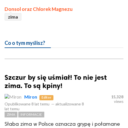
Donsol
oraz
Chlorek Magnezu
zima
Co o tym myślisz?
Szczur by się uśmiał! To nie jest
zima. To są kpiny!
Miron
15,328
Editor
views
Opublikowane
8 lat temu
—
aktualizowane
8
lat temu
ZIMA
INFORMACJE
Słaba zima w Polsce oznacza grypę i połamane